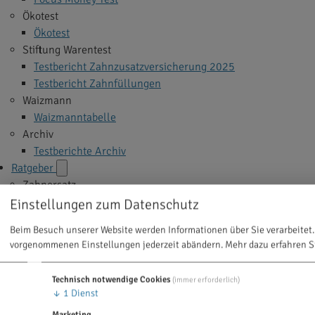
Ökotest
Ökotest
Stiftung Warentest
Testbericht Zahnzusatzversicherung 2025
Testbericht Zahnfüllungen
Waizmann
Waizmanntabelle
Archiv
Testberichte Archiv
Ratgeber
Zahnersatz
Implantate
Einstellungen zum Datenschutz
Veneers
Beim Besuch unserer Website werden Informationen über Sie verarbeitet.
Zahnkrone
vorgenommenen Einstellungen jederzeit abändern.
Mehr dazu erfahren S
Zahnbrücke
Zahnprothese
Technisch notwendige Cookies
(immer erforderlich)
Alle Themen >
↓
1
Dienst
Zahnbehandlung
Marketing