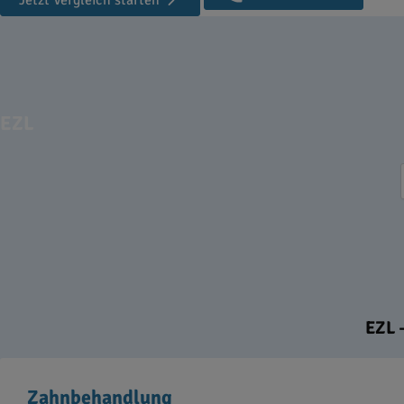
Jetzt Vergleich starten
EZL
EZL –
Zahnbehandlung