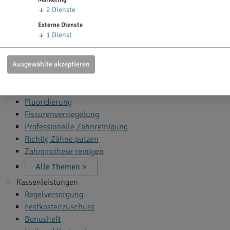
Zahn Bleaching
↓
2
Dienste
Zahnfüllung
Externe Dienste
Zahnspange
↓
1
Dienst
Wurzelbehandlung
Narkose beim Zahnarzt
Ausgewählte akzeptieren
Alle Themen >
Zahnprophylaxe
Fluoridierung
Fissurenversiegelung
Professionelle Zahnreinigung
Richtig Zähne putzen
Zahnprothese reinigen
Alle Themen >
Kassenleistungen
Regelversorgung
Festkostenzuschuss
Bonusheft