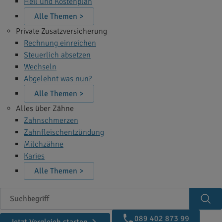
Heil und Kostenplan
Alle Themen >
Private Zusatzversicherung
Rechnung einreichen
Steuerlich absetzen
Wechseln
Abgelehnt was nun?
Alle Themen >
Alles über Zähne
Zahnschmerzen
Zahnfleischentzündung
Milchzähne
Karies
Alle Themen >
Suchbegriff
Suc
089 402 873 99