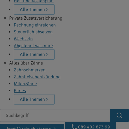
Heil und Kostenplan
Alle Themen >
Private Zusatzversicherung
Rechnung einreichen
Steuerlich absetzen
Wechseln
Abgelehnt was nun?
Alle Themen >
Alles über Zähne
Zahnschmerzen
Zahnfleischentzündung
Milchzähne
Karies
Alle Themen >
Suchbegriff
Suc
089 402 873 99