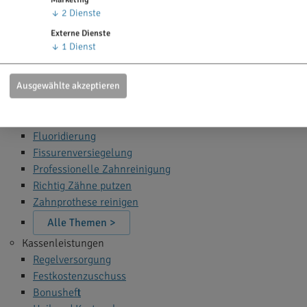
Zahn Bleaching
↓
2
Dienste
Zahnfüllung
Externe Dienste
Zahnspange
↓
1
Dienst
Wurzelbehandlung
Narkose beim Zahnarzt
Ausgewählte akzeptieren
Alle Themen >
Zahnprophylaxe
Fluoridierung
Fissurenversiegelung
Professionelle Zahnreinigung
Richtig Zähne putzen
Zahnprothese reinigen
Alle Themen >
Kassenleistungen
Regelversorgung
Festkostenzuschuss
Bonusheft