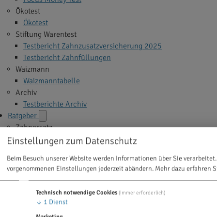
Ökotest
Ökotest
Stiftung Warentest
Testbericht Zahnzusatzversicherung 2025
Testbericht Zahnfüllungen
Waizmann
Waizmanntabelle
Archiv
Testberichte Archiv
Ratgeber
Zahnersatz
Implantate
Einstellungen zum Datenschutz
Veneers
Beim Besuch unserer Website werden Informationen über Sie verarbeitet.
Zahnkrone
vorgenommenen Einstellungen jederzeit abändern.
Mehr dazu erfahren S
Zahnbrücke
Zahnprothese
Technisch notwendige Cookies
(immer erforderlich)
Alle Themen >
↓
1
Dienst
Zahnbehandlung
Marketing