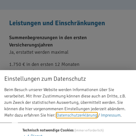
Leistungen und Einschränkungen
Summenbegrenzungen in den ersten
Versicherungsjahren
Ja, erstattet werden maximal
1.750 € in den ersten 12 Monaten
3.500 € in den ersten 24 Monaten
Einstellungen zum Datenschutz
5.250 € in den ersten 36 Monaten
7.000 € in den ersten 48 Monaten
Beim Besuch unserer Website werden Informationen über Sie
verarbeitet. Mit Ihrer Zustimmung können diese auch an Dritte, z.B.
Ab dem 49. Monat sowie bei unfallbedingten
zum Zweck der statistischen Auswertung, übermittelt werden. Sie
Behandlungen entfällt die Leistungsbegrenzung.
können die hier vorgenommenen Einstellungen jederzeit abändern.
Mehr dazu erfahren Sie hier:
Datenschutzerklärung
/
Impressum
.
Die jährlichen Leistungen für
professionelle
Zahnreinigungen
stehen zusätzlich zu Verfügung.
Technisch notwendige Cookies
(immer erforderlich)