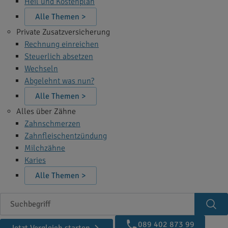
Heil und Kostenplan
Alle Themen >
Private Zusatzversicherung
Rechnung einreichen
Steuerlich absetzen
Wechseln
Abgelehnt was nun?
Alle Themen >
Alles über Zähne
Zahnschmerzen
Zahnfleischentzündung
Milchzähne
Karies
Alle Themen >
Suchbegriff
Suc
089 402 873 99