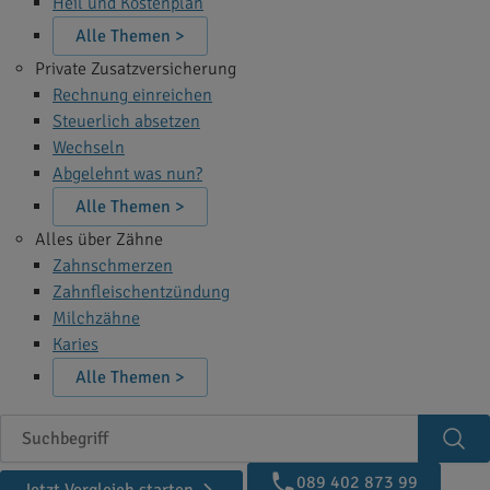
Heil und Kostenplan
Alle Themen >
Private Zusatzversicherung
Rechnung einreichen
Steuerlich absetzen
Wechseln
Abgelehnt was nun?
Alle Themen >
Alles über Zähne
Zahnschmerzen
Zahnfleischentzündung
Milchzähne
Karies
Alle Themen >
Suchbegriff
Suc
089 402 873 99