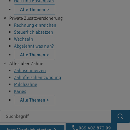
Heil und Kostenplan
Alle Themen >
Private Zusatzversicherung
Rechnung einreichen
Steuerlich absetzen
Wechseln
Abgelehnt was nun?
Alle Themen >
Alles über Zähne
Zahnschmerzen
Zahnfleischentzündung
Milchzähne
Karies
Alle Themen >
Suchbegriff
Suc
089 402 873 99