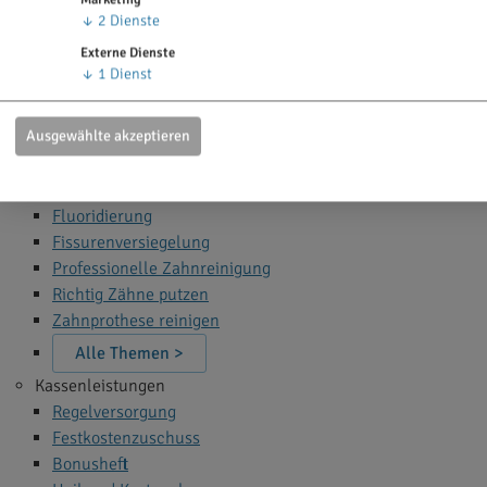
Zahn Bleaching
↓
2
Dienste
Zahnfüllung
Externe Dienste
Zahnspange
↓
1
Dienst
Wurzelbehandlung
Narkose beim Zahnarzt
Ausgewählte akzeptieren
Alle Themen >
Zahnprophylaxe
Fluoridierung
Fissurenversiegelung
Professionelle Zahnreinigung
Richtig Zähne putzen
Zahnprothese reinigen
Alle Themen >
Kassenleistungen
Regelversorgung
Festkostenzuschuss
Bonusheft