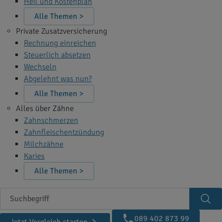
Heil und Kostenplan
Alle Themen >
Private Zusatzversicherung
Rechnung einreichen
Steuerlich absetzen
Wechseln
Abgelehnt was nun?
Alle Themen >
Alles über Zähne
Zahnschmerzen
Zahnfleischentzündung
Milchzähne
Karies
Alle Themen >
Suchbegriff
Suc
089 402 873 99