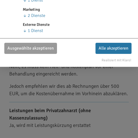
↓
1
Dienst
Versicherungsbeginn (z.B. 01.01. oder 01.12.) am 31.12.
Marketing
des aktuellen Jahres.
↓
2
Dienste
Externe Dienste
So wird geleistet
↓
1
Dienst
Die Höhe der Erstattung ist inklusive Kassenleistung
gerechnet.
Ausgewählte akzeptieren
Alle akzeptieren
Heil- & Kostenplan
Realisiert mit Klaro!
Nein, es muss kein Heil- und Kostenplan vor einer
Behandlung eingereicht werden.
Jedoch empfehlen wir dies ab Rechnungen über 500
EUR, um die Kostenübernahme im Vorhinein abzuklären.
Leistungen beim Privatzahnarzt (ohne
Kassenzulassung)
Ja, wird mit Leistungskürzung erstattet