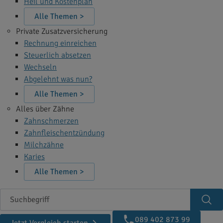
Heil und Kostenplan
Alle Themen >
Private Zusatzversicherung
Rechnung einreichen
Steuerlich absetzen
Wechseln
Abgelehnt was nun?
Alle Themen >
Alles über Zähne
Zahnschmerzen
Zahnfleischentzündung
Milchzähne
Karies
Alle Themen >
Suchbegriff
Suc
089 402 873 99