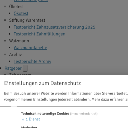
Ökotest
Ökotest
Stiftung Warentest
Testbericht Zahnzusatzversicherung 2025
Testbericht Zahnfüllungen
Waizmann
Waizmanntabelle
Archiv
Testberichte Archiv
Ratgeber
Zahnersatz
Implantate
Einstellungen zum Datenschutz
Veneers
Beim Besuch unserer Website werden Informationen über Sie verarbeitet.
Zahnkrone
vorgenommenen Einstellungen jederzeit abändern.
Mehr dazu erfahren S
Zahnbrücke
Zahnprothese
Technisch notwendige Cookies
(immer erforderlich)
Alle Themen >
↓
1
Dienst
Zahnbehandlung
Marketing