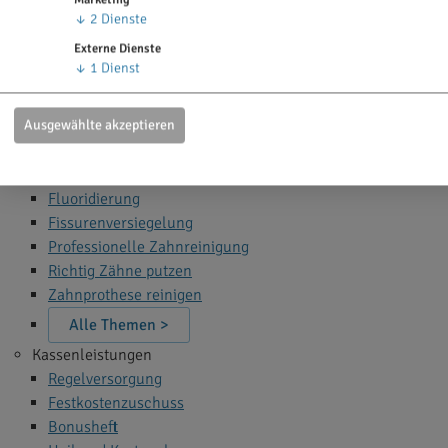
Zahn Bleaching
↓
2
Dienste
Zahnfüllung
Externe Dienste
Zahnspange
↓
1
Dienst
Wurzelbehandlung
Narkose beim Zahnarzt
Ausgewählte akzeptieren
Alle Themen >
Zahnprophylaxe
Fluoridierung
Fissurenversiegelung
Professionelle Zahnreinigung
Richtig Zähne putzen
Zahnprothese reinigen
Alle Themen >
Kassenleistungen
Regelversorgung
Festkostenzuschuss
Bonusheft