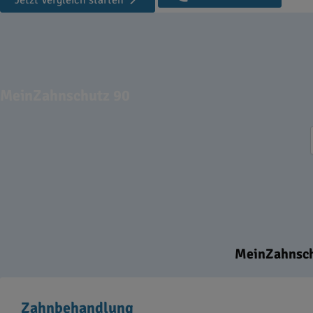
Jetzt Vergleich starten
MeinZahnschutz 90
MeinZahnschu
Zahnbehandlung