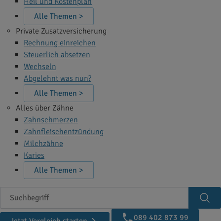
Heil und Kostenplan
Alle Themen >
Private Zusatzversicherung
Rechnung einreichen
Steuerlich absetzen
Wechseln
Abgelehnt was nun?
Alle Themen >
Alles über Zähne
Zahnschmerzen
Zahnfleischentzündung
Milchzähne
Karies
Alle Themen >
Suchbegriff
Suc
089 402 873 99