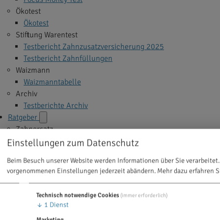
Ökotest
Ökotest
Stiftung Warentest
Testbericht Zahnzusatzversicherung 2025
Testbericht Zahnfüllungen
Waizmann
Waizmanntabelle
Archiv
Testberichte Archiv
Ratgeber
Zahnersatz
Implantate
Einstellungen zum Datenschutz
Veneers
Beim Besuch unserer Website werden Informationen über Sie verarbeitet.
Zahnkrone
vorgenommenen Einstellungen jederzeit abändern.
Mehr dazu erfahren S
Zahnbrücke
Zahnprothese
Technisch notwendige Cookies
(immer erforderlich)
Alle Themen >
↓
1
Dienst
Zahnbehandlung
Marketing