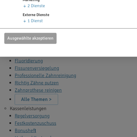
Zahn Bleaching
↓
2
Dienste
Zahnfüllung
Externe Dienste
Zahnspange
↓
1
Dienst
Wurzelbehandlung
Narkose beim Zahnarzt
Ausgewählte akzeptieren
Alle Themen >
Zahnprophylaxe
Fluoridierung
Fissurenversiegelung
Professionelle Zahnreinigung
Richtig Zähne putzen
Zahnprothese reinigen
Alle Themen >
Kassenleistungen
Regelversorgung
Festkostenzuschuss
Bonusheft